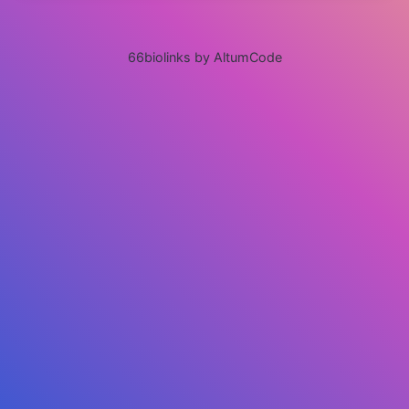
66biolinks by AltumCode